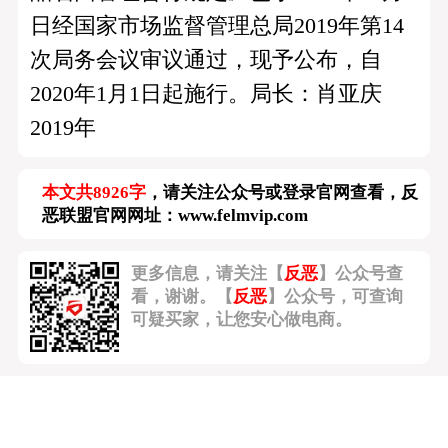
日经国家市场监督管理总局2019年第14
次局务会议审议通过，现予公布，自
2020年1月1日起施行。局长：肖亚庆
2019年
本文共8926字
，请关注公众号或登录官网查看，反
恶联盟官网网址：
www.felmvip.com
更多信息，请关注【
反恶
】公众号查
看，谢谢。【
反恶
】公众号，可查询
可疑买家，让您安心做电商。