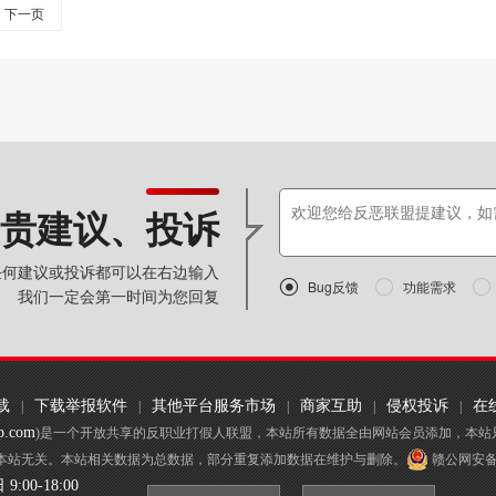
下一页
贵建议、投诉
任何建议或投诉都可以在右边输入

Bug反馈

功能需求

我们一定会第一时间为您回复
载
下载举报软件
其他平台服务市场
商家互助
侵权投诉
在
|
|
|
|
|
p.com
)是一个开放共享的反职业打假人联盟，本站所有数据全由网站会员添加，本站
本站无关。本站相关数据为总数据，部分重复添加数据在维护与删除。
赣公网安备 3
:00-18:00