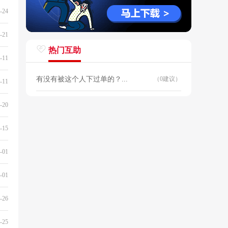
-24
-21
热门互助
-11
有没有被这个人下过单的？...
（0建议）
-11
-20
-15
-01
-01
-26
-25