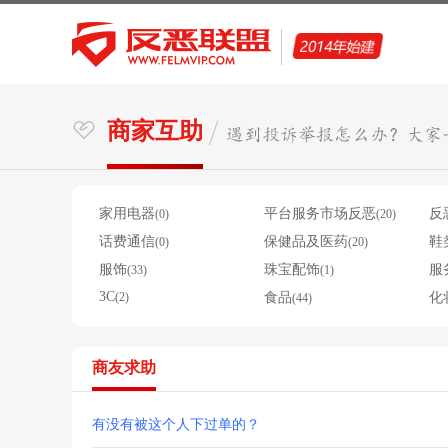
商家互助
家用电器
平台服务市场反恶
反
(0)
(20)
话费通信
保健品及医药
鞋
(0)
(20)
服饰
珠宝配饰
服
(33)
(1)
3C
(2)
食品
化
(44)
商友求助
有没有被这个人下过单的？