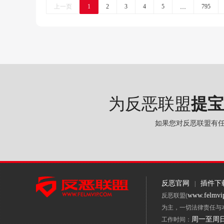
…
上一页
1
2
3
4
5
795
为反恶联盟
提宝
如果您对反恶联盟有
反恶官网
插件下
|
www.felmvi
反恶联盟(
为主，一切法律责任与
周一至周日 9
工作时间：